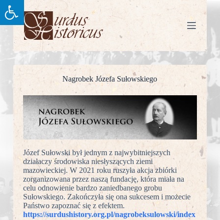
P
r
z
e
j
d
ź
d
Nagrobek Józefa Sułowskiego
o
t
r
e
ś
c
i
Józef Sułowski był jednym z najwybitniejszych
działaczy środowiska niesłyszących ziemi
mazowieckiej. W 2021 roku ruszyła akcja zbiórki
zorganizowana przez naszą fundację, która miała na
celu odnowienie bardzo zaniedbanego grobu
Sułowskiego. Zakończyła się ona sukcesem i możecie
Państwo zapoznać się z efektem.
https://surdushistory.org.pl/nagrobeksulowski/index